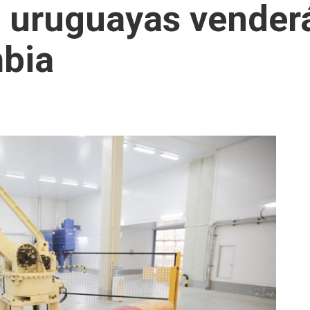
 uruguayas venderá
mbia