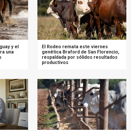
guay y el
El Rodeo remata este viernes
ra una
genética Braford de San Florencio,
s
respaldada por sólidos resultados
productivos