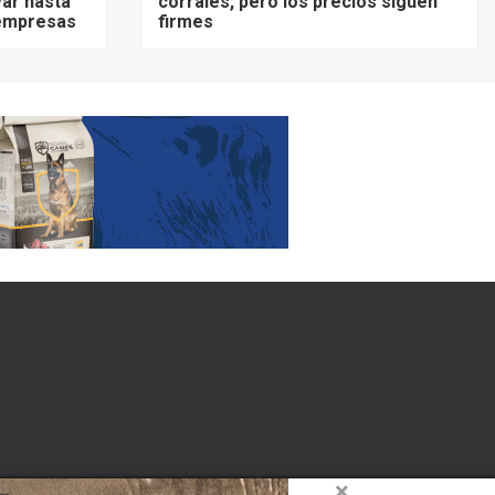
ar hasta
corrales, pero los precios siguen
 empresas
firmes
×