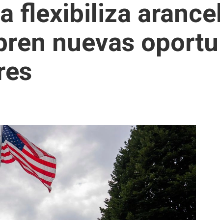
 flexibiliza arance
bren nuevas oportu
res