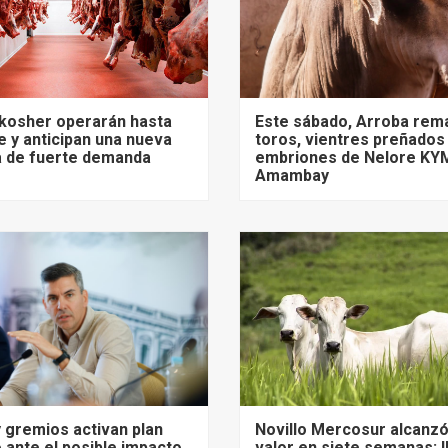
 kosher operarán hasta
Este sábado, Arroba rem
 y anticipan una nueva
toros, vientres preñados
 de fuerte demanda
embriones de Nelore KY
Amambay
 gremios activan plan
Novillo Mercosur alcanz
 ante el posible impacto
valor en siete semanas: 