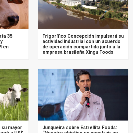
ata 35
Frigorífico Concepción impulsará su
 y
actividad industrial con un acuerdo
M en
de operación compartida junto a la
empresa brasileña Xingu Foods
ó su mayor
Junqueira sobre Estrellita Foods:
llegó a US$
“Nuestro objetivo es construir un