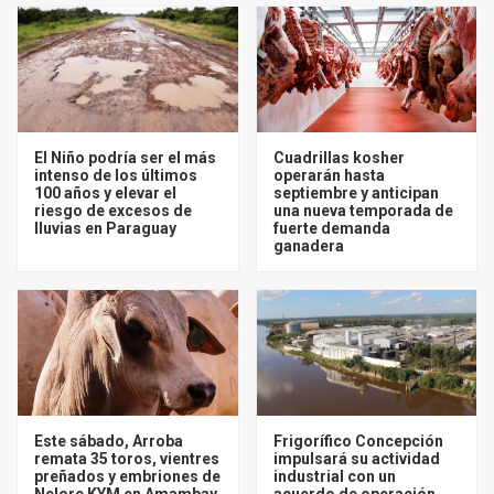
El Niño podría ser el más
Cuadrillas kosher
intenso de los últimos
operarán hasta
100 años y elevar el
septiembre y anticipan
riesgo de excesos de
una nueva temporada de
lluvias en Paraguay
fuerte demanda
ganadera
Este sábado, Arroba
Frigorífico Concepción
remata 35 toros, vientres
impulsará su actividad
preñados y embriones de
industrial con un
Nelore KYM en Amambay
acuerdo de operación