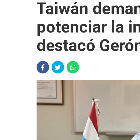
Taiwán demand
potenciar la i
destacó Geró