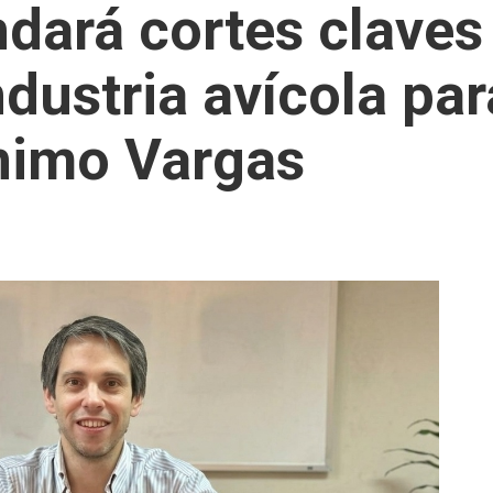
ará cortes claves
ndustria avícola pa
nimo Vargas