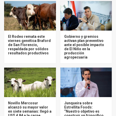
El Rodeo remata este
Gobierno y gremios
viernes genética Braford
activan plan preventivo
de San Florencio,
ante el posible impacto
respaldada por sólidos
de El Niño en la
resultados productivos
producción
agropecuaria
Novillo Mercosur
Junqueira sobre
alcanzó su mayor valor
Estrellita Foods:
en siete semanas: llegó a
“Nuestro objetivo es
US$ 4,84 a la carne
construir un frigorífico