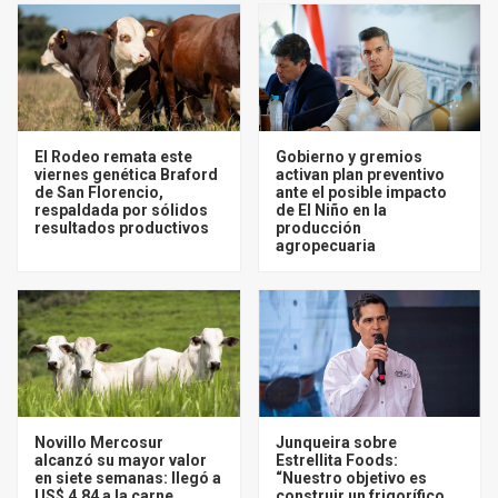
El Rodeo remata este
Gobierno y gremios
viernes genética Braford
activan plan preventivo
de San Florencio,
ante el posible impacto
respaldada por sólidos
de El Niño en la
resultados productivos
producción
agropecuaria
Novillo Mercosur
Junqueira sobre
alcanzó su mayor valor
Estrellita Foods:
en siete semanas: llegó a
“Nuestro objetivo es
US$ 4,84 a la carne
construir un frigorífico