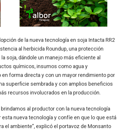
pción de la nueva tecnología en soja Intacta RR2
­sistencia al herbicida Roun­dup, una protección
 la soja, dándole un manejo más eficiente al
ductos quí­micos, insumos como agua y
o en forma directa y con un mayor ren­dimiento por
a superficie sembrada y con amplios beneficios
más recursos involu­crados en la producción.
rindamos al productor con la nueva tec­nología
 esta nueva tecnología y confíe en que lo que está
ra el ambiente”, ex­plicó el portavoz de Mon­santo