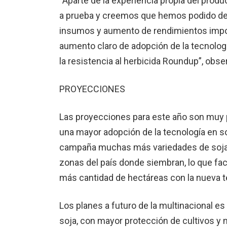
“Aparte de la experiencia propia del pro
a prueba y creemos que hemos po­dido dem
insumos y aumento de rendimientos import
aumento claro de adopción de la tecnología
la resistencia al herbicida Roundup”, ob­se
PROYECCIONES
Las proyecciones para este año son muy 
una mayor adopción de la tecnología en so
campa­ña muchas más variedades de soja d
zonas del país donde siem­bran, lo que fac
más cantidad de hectáreas con la nueva te
Los planes a futuro de la multinacional es
soja, con ma­yor protección de cultivos y