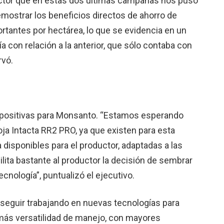
ductor que en estas dos últimas cam­pañas nos puso
ostrar los bene­ficios directos de ahorro de
an­tes por hectárea, lo que se evidencia en un
 con relación a la anterior, que sólo con­taba con
rvó.
positivas para Monsanto. “Estamos espe­rando
ja Intacta RR2 PRO, ya que existen para esta
isponibles para el productor, adaptadas a las
ilita bastan­te al productor la decisión de sembrar
cnología”, puntualizó el ejecutivo.
 seguir trabajando en nuevas tec­nologías para
 más versatilidad de mane­jo, con mayores