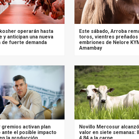
 kosher operarán hasta
Este sábado, Arroba rem
 y anticipan una nueva
toros, vientres preñados
 de fuerte demanda
embriones de Nelore KY
Amambay
 gremios activan plan
Novillo Mercosur alcanz
 ante el posible impacto
valor en siete semanas: 
 en la producción
4,84 a la carne