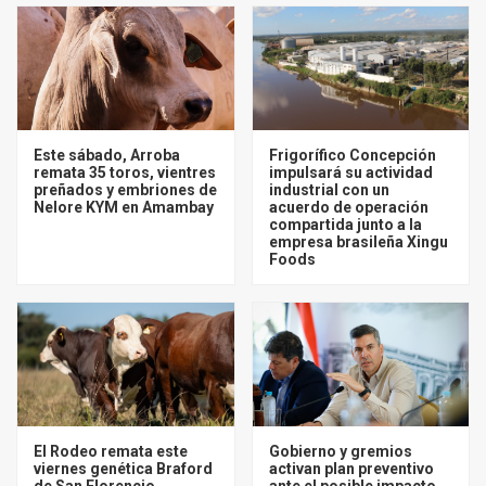
Este sábado, Arroba
Frigorífico Concepción
remata 35 toros, vientres
impulsará su actividad
preñados y embriones de
industrial con un
Nelore KYM en Amambay
acuerdo de operación
compartida junto a la
empresa brasileña Xingu
Foods
El Rodeo remata este
Gobierno y gremios
viernes genética Braford
activan plan preventivo
de San Florencio,
ante el posible impacto