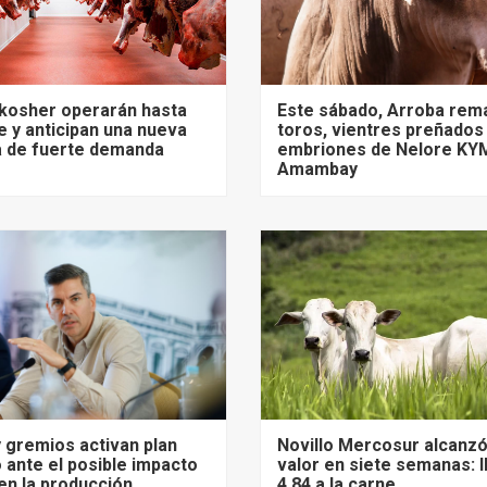
 kosher operarán hasta
Este sábado, Arroba rem
 y anticipan una nueva
toros, vientres preñados
 de fuerte demanda
embriones de Nelore KY
Amambay
 gremios activan plan
Novillo Mercosur alcanz
 ante el posible impacto
valor en siete semanas: 
 en la producción
4,84 a la carne