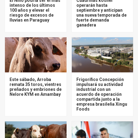
El Niño podría ser el más
Cuadrillas kosher
intenso de los últimos
operarán hasta
100 años y elevar el
septiembre y anticipan
riesgo de excesos de
una nueva temporada de
lluvias en Paraguay
fuerte demanda
ganadera
Este sábado, Arroba
Frigorífico Concepción
remata 35 toros, vientres
impulsará su actividad
preñados y embriones de
industrial con un
Nelore KYM en Amambay
acuerdo de operación
compartida junto a la
empresa brasileña Xingu
Foods