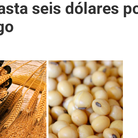
asta seis dólares p
go