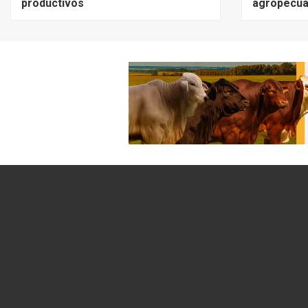
productivos
agropecua