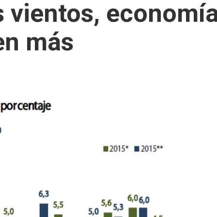
s vientos, economí
en más