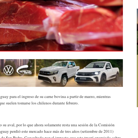
guay para el ingreso de su carne bovina a partir de marzo, mientras
ue suelen tomarse los chilenos durante febrero.
 su aval, por lo que ahora solamente resta una sesión de la Comisión
aguay perdió este mercado hace más de tres años (setiembre de 2011)
o de San Pedro. Consultado por el impacto que esto traerá aparejado sobre