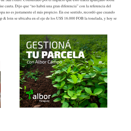
fue cauta. Dijo que “no habrá una gran diferencia” con la referencia del
ropa no es justamente el más propicio. En ese sentido, recordó que cuando
mp & loin se ubicaba en el eje de los US$ 16.000 FOB la tonelada, y hoy se