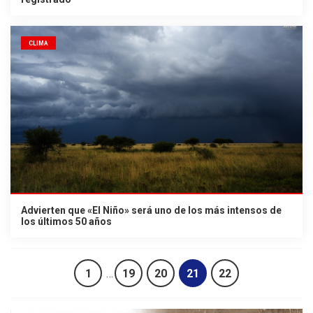
CLIMA
Advierten que «El Niño» será uno de los más intensos de
los últimos 50 años
1
…
19
20
21
22