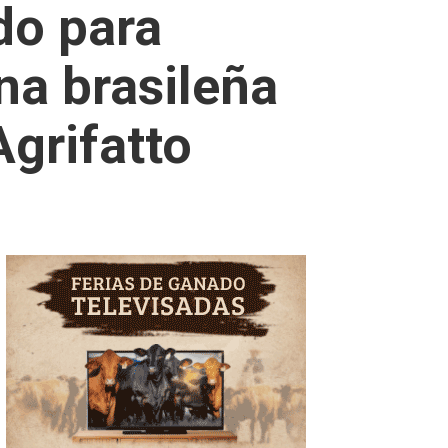
do para
na brasileña
Agrifatto