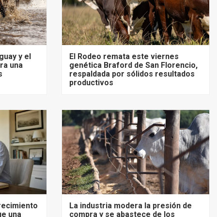
guay y el
El Rodeo remata este viernes
ra una
genética Braford de San Florencio,
s
respaldada por sólidos resultados
productivos
recimiento
La industria modera la presión de
ue una
compra y se abastece de los