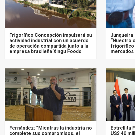
Frigorífico Concepción impulsará su
Junqueira 
actividad industrial con un acuerdo
“Nuestro o
de operación compartida junto a la
frigorífico
empresa brasileña Xingu Foods
mercados 
Fernández: “Mientras la industria no
Estrellita
complete sus compromisos, el
US$ 40 mil