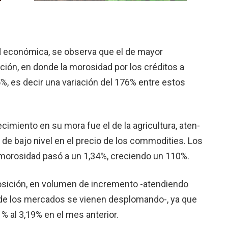
ad econó­mica, se observa que el de mayor
ción, en donde la moro­sidad por los créditos a
%, es decir una variación del 176% entre estos
ci­miento en su mora fue el de la agricultura, aten­
de bajo nivel en el precio de los commodities. Los
morosidad pasó a un 1,34%, creciendo un 110%.
posición, en volumen de incremen­to -atendiendo
os de los merca­dos se vienen desploman­do-, ya que
% al 3,19% en el mes anterior.