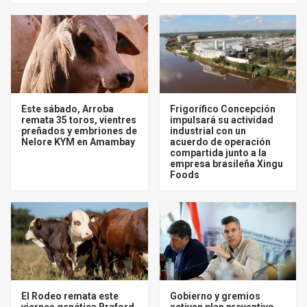
Este sábado, Arroba
Frigorífico Concepción
remata 35 toros, vientres
impulsará su actividad
preñados y embriones de
industrial con un
Nelore KYM en Amambay
acuerdo de operación
compartida junto a la
empresa brasileña Xingu
Foods
El Rodeo remata este
Gobierno y gremios
viernes genética Braford
activan plan preventivo