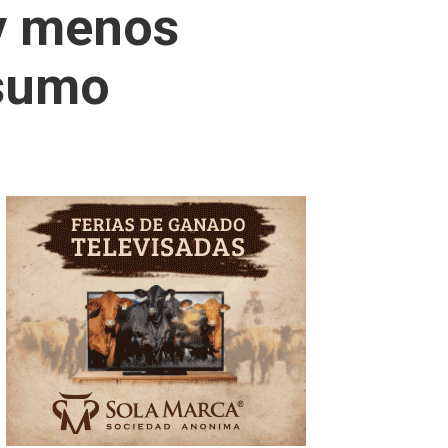
y menos
nsumo